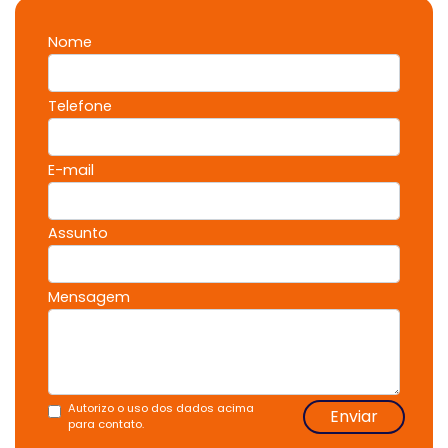
Nome
Telefone
E-mail
Assunto
Mensagem
Autorizo o uso dos dados acima
Enviar
para contato.