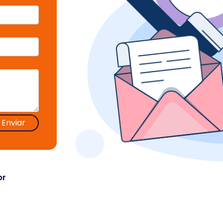
Enviar
br