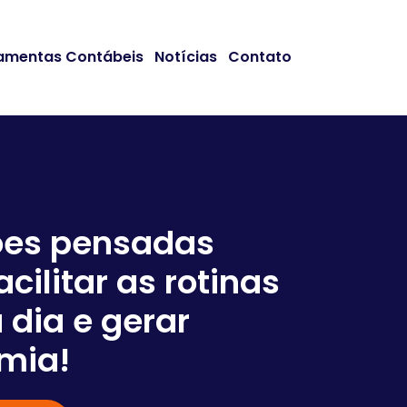
amentas Contábeis
Notícias
Contato
ões pensadas
acilitar as rotinas
Somos
 dia e gerar
em co
mia!
negóc