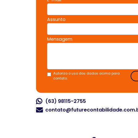
Assunto
Mensagem
Autorizo o uso dos dados acima para
contato.
(63) 98115-2755
contato@futurecontabilidade.com.