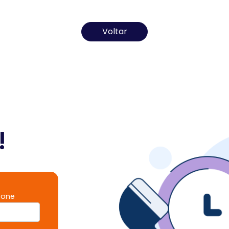
Todos os direitos reservados ao(s) autor(es) do artigo.
Voltar
!
fone