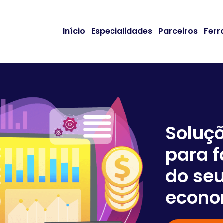
Início
Especialidades
Parceiros
Ferr
Soluç
para f
do seu
econo