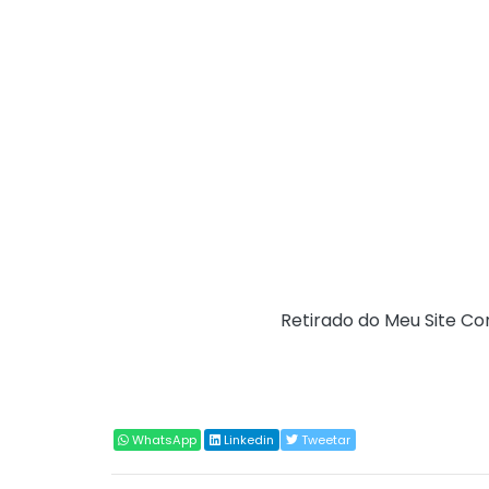
Publicadas Notas Técnicas de Atualização 
exigência de preenchimento ou uso dos ca
Ou seja, os campos mencionados nas Notas 
tributárias, emissores de documentos fiscai
adaptações necessárias, nas tendo caráter 
Datas sobre a obrigatoriedade em produção
CGIBS e RFB.
Fonte:
Portal CT-e (
Retirado do Meu Site Co
Compartilhar
WhatsApp
Linkedin
Tweetar