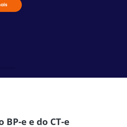
ais
Saiba
o BP-e e do CT-e