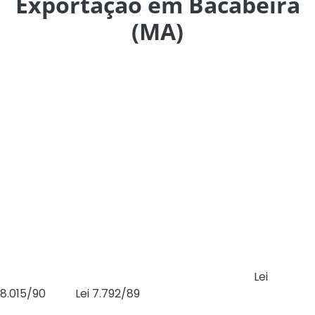
Exportação em Bacabeira
(MA)
A Comissão de Desenvolvimento Econômico da Câmara
dos Deputados aprovou projeto que propõe a criação de
uma Zona de Processamento de Exportação (ZPE) no
município de Bacabeira, no estado do Maranhão (PL
2661/23).
As ZPEs são áreas de livre comércio com o exterior,
destinadas à instalação de empresas voltadas à
produção de bens para a exportação. Nesses enclaves,
as empresas operam com suspensão de impostos
federais e têm liberdade cambial.
A proposta aprovada revogou dispositivos da
Lei
8.015/90
e da
Lei 7.792/89
que impõem um limite para o
número de ZPEs em funcionamento no País.