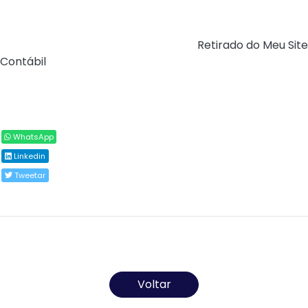
de Constituição e Justiça e de Cidadania. Para virar lei,
ainda precisa ser aprovado no Senado.
Fonte:
Agência Câmara de Notícias (
Retirado do Meu Site
Contábil
)
Compartilhar
WhatsApp
Linkedin
Tweetar
Todos os direitos reservados ao(s) autor(es) do
artigo.
Voltar