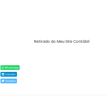
b9b02f0934e7
A expectativa é de que essas melhorias proporcionem
maior desempenho ao sistema e tornem a navegação
no PAF-e, especialmente na tela de tarefas da
Solicitação Tributária, mais ágil e eficiente.
Fonte:
SEFAZ/MA (
Retirado do Meu Site Contábil
)
Compartilhar
WhatsApp
Linkedin
Tweetar
Todos os direitos reservados ao(s) autor(es) do