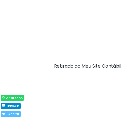
Importante que o MEI anote corretamente o valor de
sua receita bruta, do que recebe por sua atividade
econômica e informe corretamente. Fazendo isso, não
terá qualquer dificuldade ou contratempo.
Se tiver alguma dúvida, consulte seu contador de
confiança. Cuidado com fake news e desinformação
espalhada pela internet!
Fonte:
Receita Federal (
Retirado do Meu Site Contábil
)
Compartilhar
WhatsApp
Linkedin
Tweetar