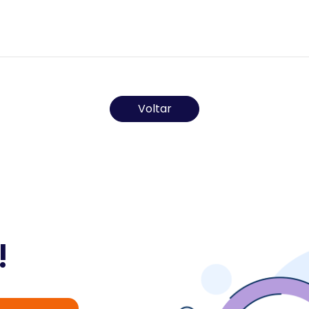
Todos os direitos reservados ao(s) autor(es) do artigo.
Voltar
!