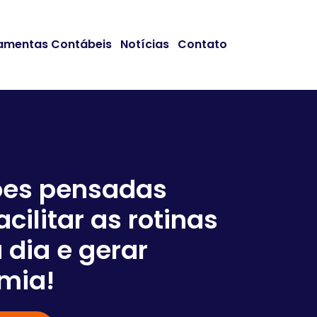
amentas Contábeis
Notícias
Contato
ões pensadas
acilitar as rotinas
Somos
 dia e gerar
em co
mia!
negóc