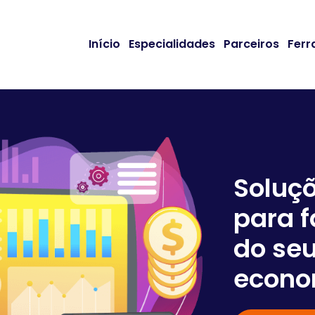
Início
Especialidades
Parceiros
Ferr
Soluç
para f
do seu
econo