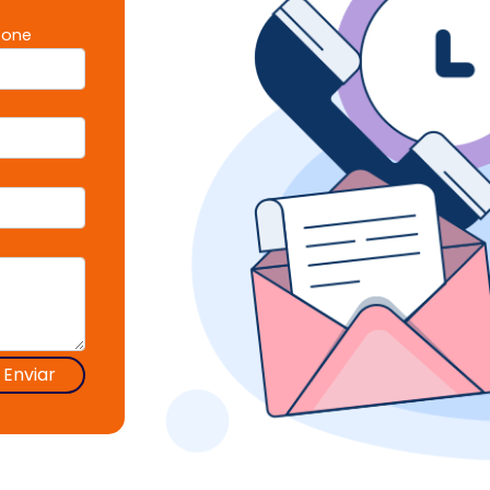
fone
Enviar