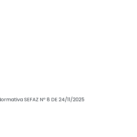
issão da NFS-e, considerando a adequação
oriamente, no momento da emissão da NFS-
Normativa SEFAZ Nº 8 DE 24/11/2025
(DOM