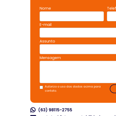
Nome
Tele
E-mail
Assunto
Mensagem
Autorizo o uso dos dados acima para
contato.
(63) 98115-2755