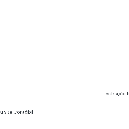
dores quanto aos procedimentos a serem adotados na em
Nacional da NFS-e.
esas prestadoras de serviços deverão informar obrigat
;
 e da CBS (cClassTrib);
imento (IndOp).
 de
09/12/2025
, conforme regulamentação da
Instrução 
u Site Contábil
)