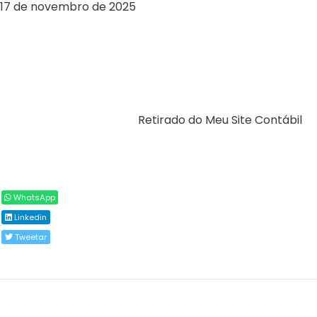
17 de novembro de 2025
, publicada no Diário Oficial da
União em 19/11/2025, foi definido o sublimite para efeito
de recolhimento do ICMS e do ISS no âmbito do Simples
Nacional para o ano-calendário de 2026:
R$ 3.600.000,00 – aplicável a estabelecimentos
localizados em todos os Estados e no Distrito Federal.
Fonte:
Simples Nacional (
Retirado do Meu Site Contábil
)
Compartilhar
WhatsApp
Linkedin
Tweetar
Todos os direitos reservados ao(s) autor(es) do
artigo.