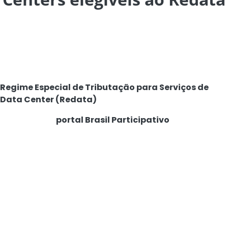
O Ministério do Desenvolvimento, Indústria, Comércio e
Serviços (MDIC) prorrogou para 29 de outubro a tomada
de subsídios para colher informações sobre quais
equipamentos serão elegíveis à isenção tributária do
Regime Especial de Tributação para Serviços de
Data Center (Redata)
Disponível no
portal Brasil Participativo
e aberta a
contribuições de empresas, associações e sociedade, a
consulta também ajudará a definir os critérios de
sustentabilidade ambiental do programa.
“O sucesso e a efetividade do Redata dependem agora
da precisão técnica dessa tomada de subsídios. Por isso,
precisamos da contribuição detalhada do ecossistema
para refinar a lista de equipamentos elegíveis à isenção
tributária e, principalmente, para estabelecer critérios