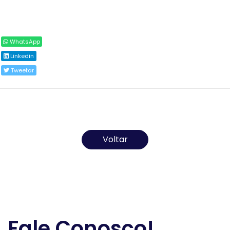
Compartilhar
WhatsApp
Linkedin
Tweetar
Todos os direitos reservados ao(s) autor(es) do
artigo.
Voltar
Fale Conosco!