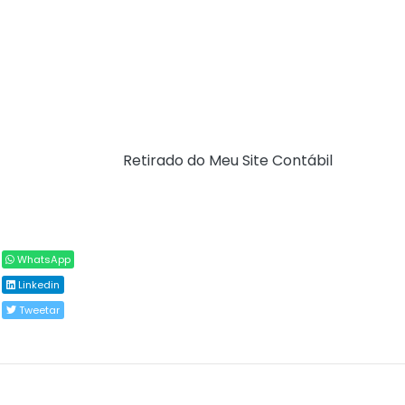
para projetos de reconstrução e recuperação de
parque industrial atingido por catástrofes ou desastres
naturais, privilegiando o investimento em ativo, gerador
de renda e desenvolvimento, contribuindo com a
retomada de atividades eventualmente impactadas por
esses eventos.​​
Fonte:
SEFAZ/SP (
Retirado do Meu Site Contábil
)
Compartilhar
WhatsApp
Linkedin
Tweetar
Todos os direitos reservados ao(s) autor(es) do