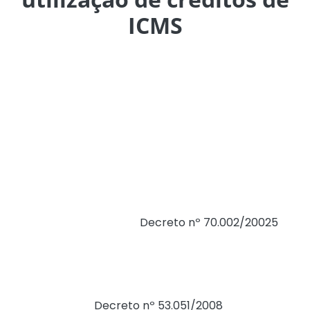
ICMS
O Governo do Estado de São Paulo vai prorrogar os
prazos do Programa de Incentivo à Indústria de Veículos
Automotores (ProVeículo), iniciativa que permite a
utilização de créditos acumulados de ICMS para
fomentar investimentos para a modernização,
ampliação de plantas industriais, construção de novas
fábricas, desenvolvimento de novos produtos ou, ainda,
ampliação dos negócios no Estado.
A medida, publicada pelo
Decreto nº 70.002/20025
na
edição desta terça-feira (21) do Diário Oficial,
coordenada pela Secretaria da Fazenda e Planejamento
(Sefaz-SP), altera o prazo para utilização do crédito
acumulado já apropriado, previsto no artigo 2º do
decreto original (
Decreto nº 53.051/2008
), estendendo