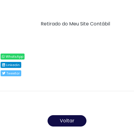
artigos 8º e 13 da Portaria Secex nº 65, de 26 de
novembro de 2020.
Fonte:
Siscomex (
Retirado do Meu Site Contábil
)
Compartilhar
WhatsApp
Linkedin
Tweetar
Todos os direitos reservados ao(s) autor(es) do
artigo.
Voltar