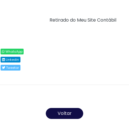
prazo”, defendeu.
Fonte:
Agência Brasil (
Retirado do Meu Site Contábil
)
Compartilhar
WhatsApp
Linkedin
Tweetar
Todos os direitos reservados ao(s) autor(es) do
artigo.
Voltar